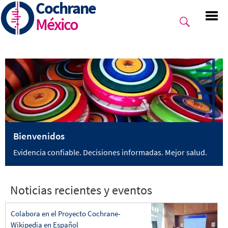
Cochrane
Skip
to
México
main
content
Bienvenidos
Evidencia confiable. Decisiones informadas. Mejor salud.
Noticias recientes y eventos
Colabora en el Proyecto Cochrane-
Wikipedia en Español